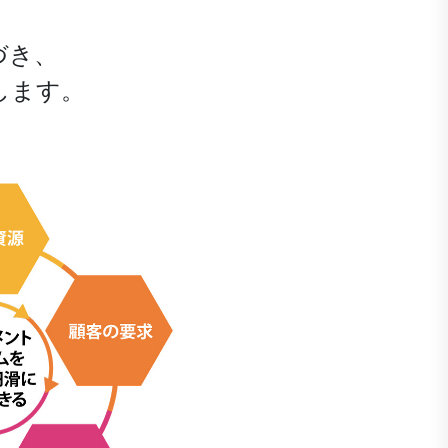
づき、
します。