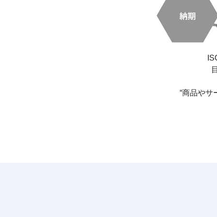
I
“商品や